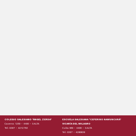
COLEGIO SALESIANO "ÁNGEL ZERDA"
ESCUELA SALESIANA "CEFERINO NAMUNCURÁ"
Caseros 1250 - 4400 - SALTA
VICARÍA DEL MILAGRO
Tel: 0387 - 4212793
Cuba 969 - 4400 - SALTA
Tel: 0387 - 4280838